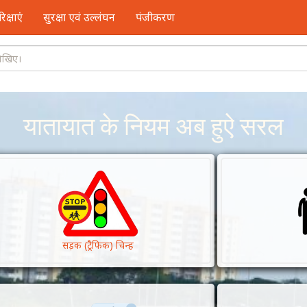
क्षाएं
सुरक्षा एवं उल्लंघन
पंजीकरण
यातायात के नियम अब हुऐ सरल
सड़क (ट्रैफिक) चिन्ह