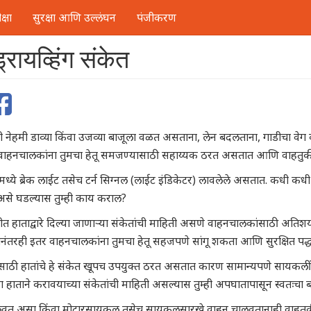
्षा
सुरक्षा आणि उल्लंघन
पंजीकरण
्रायव्हिंग संकेत
 नेहमी डाव्या किंवा उजव्या बाजूला वळत असताना, लेन बदलताना, गाडीचा वेग 
 वाहनचालकांना तुमचा हेतू समजण्यासाठी सहाय्यक ठरत असतात आणि वाहतुक
्यामध्ये ब्रेक लाईट तसेच टर्न सिग्नल (लाईट इंडिकेटर) लावलेले असतात. कधी
असे घडल्यास तुम्ही काय कराल?
त हाताद्वारे दिल्या जाणाऱ्या संकेतांची माहिती असणे वाहनचालकांसाठी अतिशय
ाडानंतरही इतर वाहनचालकांना तुमचा हेतू सहजपणे सांगू शकता आणि सुरक्षित पद
साठी हातांचे हे संकेत खूपच उपयुक्त ठरत असतात कारण सामान्यपणे सायकलींन
हाताने करावयाच्या संकेतांची माहिती असल्यास तुम्ही अपघातापासून स्वतःचा
ालवत असा किंवा मोटारसायकल तसेच सायकलसारखे वाहन चालवतानाही वाहतुकीच्य