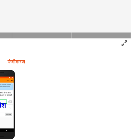
पंजीकरण
ोश