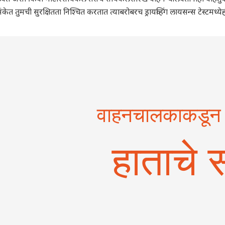
ंकेत तुमची सुरक्षितता निश्चित करतात त्याबरोबरच ड्रायव्हिंग लायसन्स टेस्टमध्य