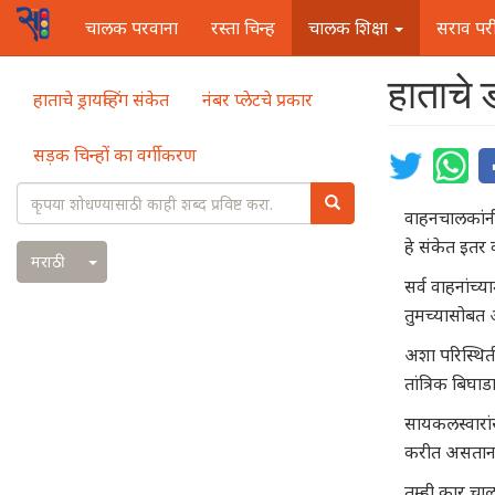
मुख्य
चालक परवाना
रस्ता चिन्ह
चालक शिक्षा
सराव परीक
नेविगेशन
Main
हाताचे ड
Search
Skip
हाताचे ड्रायव्हिंग संकेत
नंबर प्लेटचे प्रकार
to
navigation
main
सड़क चिन्हों का वर्गीकरण
content
Search
वाहनचालकांनी
हे संकेत इतर
Toggle Dropdown
मराठी
सर्व वाहनांच
तुमच्यासोबत 
अशा परिस्थिती
तांत्रिक बिघ
सायकलस्वारां
करीत असताना 
तुम्ही कार च