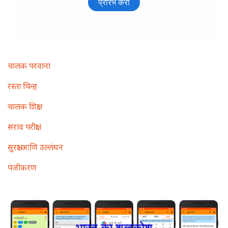
Main
चालक परवाना
navigation
रस्ता चिन्ह
चालक शिक्षा
सराव परीक्षा
सुरक्षा आणि उल्लंघन
पंजीकरण
भारत का शब्दकोश