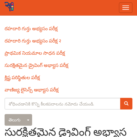
Togg
navi
Skip
Main
రహదారి గుర్తు అభ్యసం పరీక్ష
to
navigation
main
రహదారి గుర్తు అభ్యసం పరీక్ష २
content
ప్రాథమిక నియమాల సాధన పరీక్ష
సురక్షితమైన డ్రైవింగ్ అభ్యాస పరీక్ష
క్లిష్ట పరిస్థితుల పరీక్ష
వాణిజ్య లైసెన్స్ ఆభ్యాస పరీక్ష
Search
Searc
Toggle Dropdown
తెలుగు
సురక్షితమైన డ్రైవింగ్ అభ్యాస