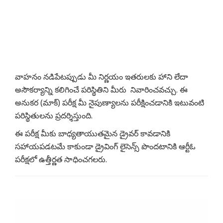
వాహనం నడిపేటప్పుడు మీ నిర్ణయం ఇతరులకు హాని లేదా
అసౌకర్యాన్ని కలిగించే పరిస్థితిని మీరు నివారించవచ్చు. ఈ
అనుకర (మాక్) పరీక్ష మీ నైపుణ్యాలను పరీక్షించడానికి ఇటువంటి
పరిస్థితులను ప్రదర్శిస్తుంది.
ఈ పరీక్ష మీకు బాధ్యతాయుతమైన డ్రైవర్ కావడానికి
సహాయపడటమే కాకుండా డ్రైవింగ్ లైసెన్స్ పొందటానికి ఆర్టీఓ
పరీక్షలో ఉత్తీర్ణత సాధించగలరు.