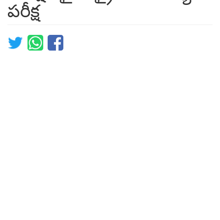
పరీక్ష