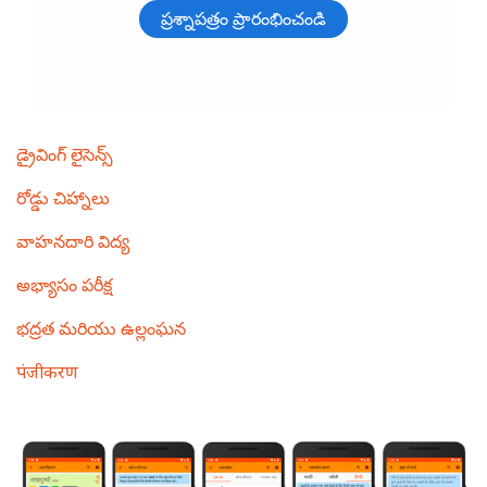
Main
డ్రైవింగ్ లైసెన్స్
navigation
రోడ్డు చిహ్నాలు
వాహనదారి విద్య
అభ్యాసం పరీక్ష
భద్రత మరియు ఉల్లంఘన
पंजीकरण