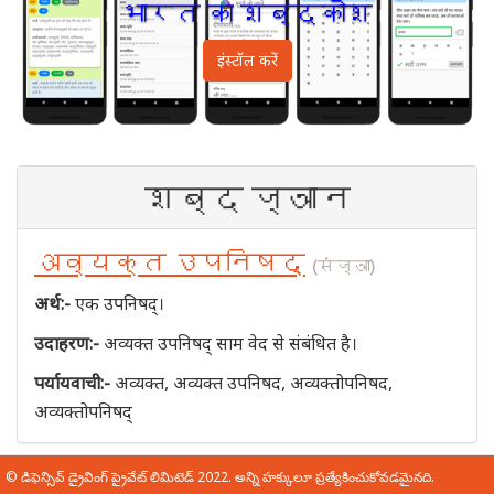
भारत का शब्दकोश
इंस्टॉल करें
शब्द ज्ञान
अव्यक्त उपनिषद्
(संज्ञा)
अर्थ:-
एक उपनिषद्।
उदाहरण:-
अव्यक्त उपनिषद् साम वेद से संबंधित है।
पर्यायवाची:-
अव्यक्त, अव्यक्त उपनिषद, अव्यक्तोपनिषद,
अव्यक्तोपनिषद्
© డిఫెన్సివ్ డ్రైవింగ్ ప్రైవేట్ లిమిటెడ్ 2022. అన్ని హక్కులూ ప్రత్యేకించుకోవడమైనది.