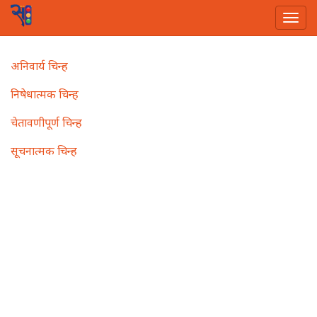
Togg
navi
Skip
Main
अनिवार्य चिन्ह
to
navigation
main
निषेधात्मक चिन्ह
content
चेतावणीपूर्ण चिन्ह
सूचनात्मक चिन्ह